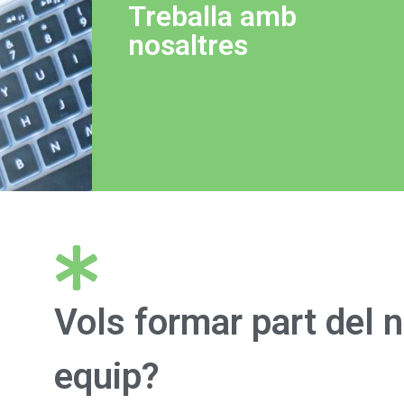
Treballa amb
nosaltres
Vols formar part del 
equip?