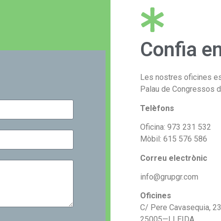
Confia en
Les nostres oficines es
Palau de Congressos de 
Telèfons
Oficina: 973 231 532
Mòbil:
615 576 586
Correu electrònic
info@grupgr.com
Oficines
C/ Pere Cavasequia, 23, 
25005—LLEIDA