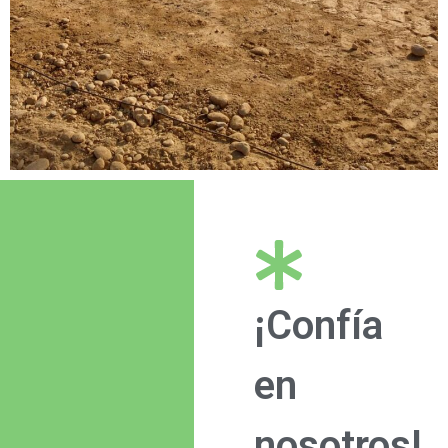
¡Confía
en
nosotros!