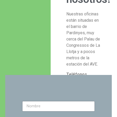
Nuestras oficinas
están situadas en
el barrio de
Pardinyes, muy
cerca del Palau de
Congressos de La
Llotja y a pocos
metros de la
estación del AVE.
Teléfonos
Oficina: 973 231
532
Móvil:
615 576
586
Correo