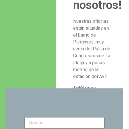
nosotros!
Nuestras oficinas
están situadas en
el barrio de
Pardinyes, muy
cerca del Palau de
Congressos de La
Llotja y a pocos
metros de la
estación del AVE.
Teléfonos
Oficina: 973 231
532
Móvil:
615 576
586